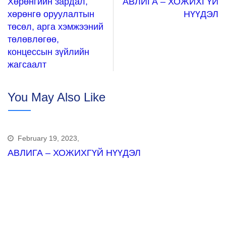
Хөрөнгийн зардал,
АВЛИГА – ХОЖИХГҮЙ
хөрөнгө оруулалтын
НҮҮДЭЛ
төсөл, арга хэмжээний
төлөвлөгөө,
концессын зүйлийн
жагсаалт
You May Also Like
February 19, 2023,
АВЛИГА – ХОЖИХГҮЙ НҮҮДЭЛ