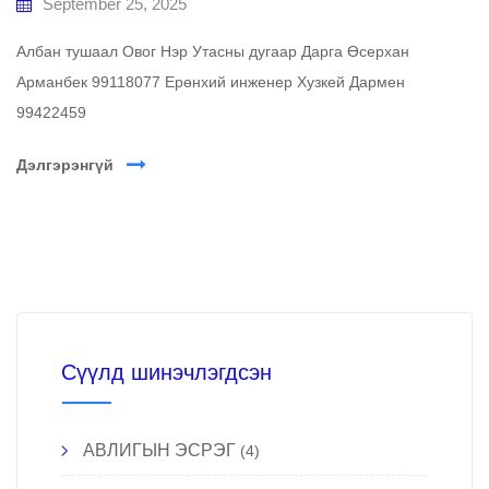
September 25, 2025
Албан тушаал Овог Нэр Утасны дугаар Дарга Өсерхан
Арманбек 99118077 Ерөнхий инженер Хузкей Дармен
99422459
Дэлгэрэнгүй
Сүүлд шинэчлэгдсэн
АВЛИГЫН ЭСРЭГ
(4)