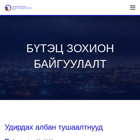
Skip
to
content
БҮТЭЦ ЗОХИОН
БАЙГУУЛАЛТ
Удирдах албан тушаалтнууд