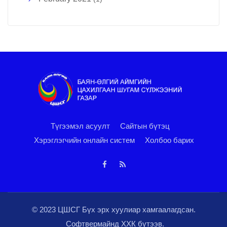
Түгээмэл асуулт
Сайтын бүтэц
Хэрэглэгчийн онлайн систем
Холбоо барих
© 2023 ЦШСГ Бүх эрх хуулиар хамгаалагдсан.
Софтвермайнд ХХК
бүтээв.