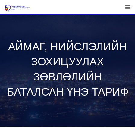
Skip
to
content
АЙМАГ, НИЙСЛЭЛИЙН
ЗОХИЦУУЛАХ
ЗӨВЛӨЛИЙН
БАТАЛСАН ҮНЭ ТАРИФ