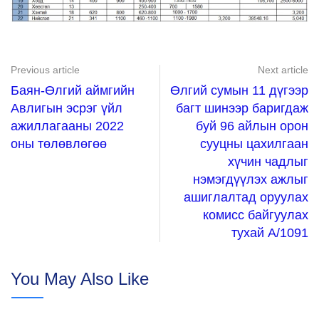
Previous article
Next article
Баян-Өлгий аймгийн
Өлгий сумын 11 дүгээр
Авлигын эсрэг үйл
багт шинээр баригдаж
ажиллагааны 2022
буй 96 айлын орон
оны төлөвлөгөө
сууцны цахилгаан
хүчин чадлыг
нэмэгдүүлэх ажлыг
ашиглалтад оруулах
комисс байгуулах
тухай А/1091
You May Also Like