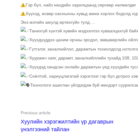
Гэр бүл, найз нөхдийн харилцаанд сөргөөр нөлөөлдөг
Хүүхэд, өсвөр насныхны хувьд амиа хорлох бодолд хүр
Энэ мэтийн аюулд өртөхгүйн тулд….
Танихгүй хүнтэй хувийн мэдээллээ хуваалцахгүй бай
Хүүхдүүддээ цахим орчны эрсдэл, зөвшөөрлийн ойлг
Гүтгэлэг, заналхийлэл, дарамтын тохиолдолд нотолг
Хуурамч хаяг, дарамт, заналхийллийн тухайд 108, 10
Хүүхдэд хандсан онлайн дарамтын үед хүүхдийн тус
Соёлтой, хариуцлагатай хэрэглээг гэр бүл дотроо хэ
Технологи ашиглан үйлдэгдэж буй жендэрт суурилса
Previous article
Хуулийн хэрэгжилтийн үр дагаврын
үнэлгээний тайлан