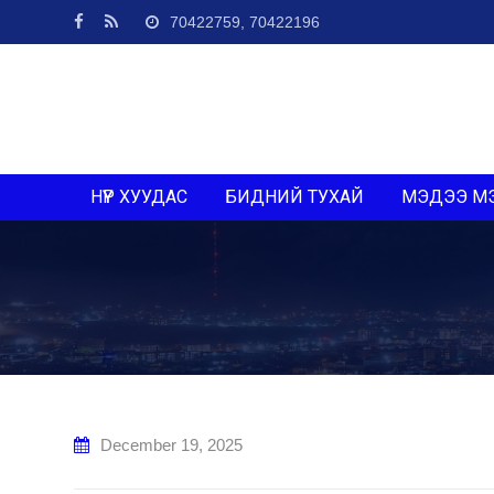
Skip
70422759, 70422196
to
content
НҮҮР ХУУДАС
БИДНИЙ ТУХАЙ
МЭДЭЭ М
December 19, 2025