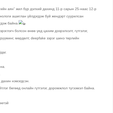
ийн аян” жил бүр дэлхий дахинд 11-р сарын 25-наас 12-р
хнологи ашиглан үйлдэгдэж буй жендэрт суурилсан
гдэж байна.
рэглэгч болсон өнөө үед цахим дээрэлхэлт, гүтгэлэг,
 грүүминг, мөрдөлт, deepfake зэрэг шинэ төрлийн
даг.
на.
.
 дахин нэмэгдсэн.
тлэг бөгөөд онлайн гүтгэлэг, доромжлол түгээмэл байна.
өөтэй