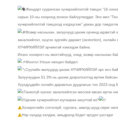
Жендэрт суурилсан хүчирхийлэлтэй тэмцэх “16 хоног
сарын 10-ны хооронд зохион байгуулагддаг. Энэ жил “Те
хүчирхийлэлтэй тэмцэхэд нэгдэцгээе” уриан дор тэмдэглэ
Өсвөр насныхан, залуучууд цахим орчинд идэвхтэй хэ
заналхийлэл, нүцгэн зургийн дарамт (sextortion), онлайн
ХҮЧИРХИЙЛЭЛ эрчимтэй нэмэгдэж байна.
Ихэнх хохирогч нь эмэгтэйчүүд, охид, өсвөр насныхан бай
Монгол Улсын нөхцөл байдал:
Сүүлийн жилүүдэд цахим ХҮЧИРХИЙЛЭЛ эрс өсч бай
Залуучуудын 51.3% нь цахим дээрэлхэлтэд өртөж байсан
Хүүхдүүдийн онлайн дарамтын дуудлагын тоо 2023 онд 5
Танихгүй хүнээс заналхийлсэн мессеж авсан иргэн ний
Цахим хүчирхийлэл юугаараа аюултай вэ?
Хохирогчийн сэтгэлзүй, сурлага, ажилд шууд сөрөг нөл
Нэр хүндэд халдаж, амьдралд бодит эрсдэл үүсгэдэг