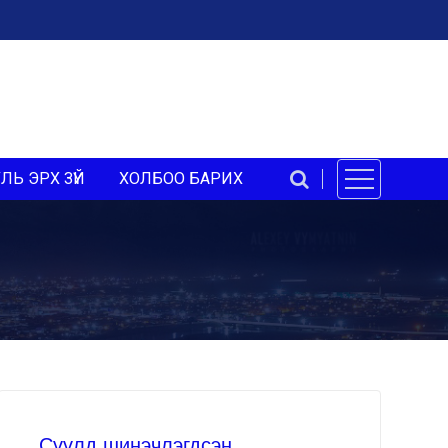
ЛЬ ЭРХ ЗҮЙ
ХОЛБОО БАРИХ
Сүүлд шинэчлэгдсэн