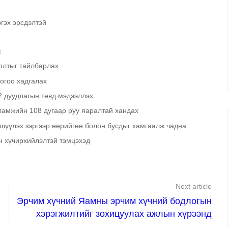
гэх эрсдэлтэй
х
олтыг тайлбарлах
оогоо хадгалах
2 дуудлагын төвд мэдээллэх
ламжийн 108 дугаар руу яаралтай хандах
вшүүлэх зэргээр өөрийгөө болон бусдыг хамгаалж чадна.
н хүчирхийлэлтэй тэмцэхэд
Next article
Эрчим хүчний Яамны эрчим хүчний бодлогын
хэрэгжилтийг зохицуулах ажлын хүрээнд