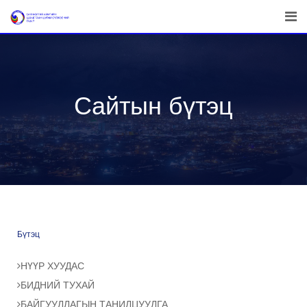
Сайтын бүтэц
Бүтэц
НҮҮР ХУУДАС
БИДНИЙ ТУХАЙ
БАЙГУУЛЛАГЫН ТАНИЛЦУУЛГА