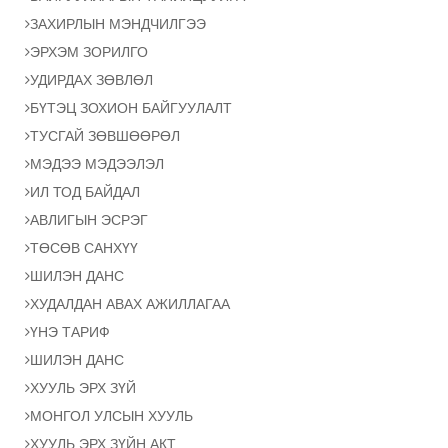
ЗАХИРЛЫН МЭНДЧИЛГЭЭ
ЭРХЭМ ЗОРИЛГО
УДИРДАХ ЗӨВЛӨЛ
БҮТЭЦ ЗОХИОН БАЙГУУЛАЛТ
ТУСГАЙ ЗӨВШӨӨРӨЛ
МЭДЭЭ МЭДЭЭЛЭЛ
ИЛ ТОД БАЙДАЛ
АВЛИГЫН ЭСРЭГ
ТӨСӨВ САНХҮҮ
ШИЛЭН ДАНС
ХУДАЛДАН АВАХ АЖИЛЛАГАА
ҮНЭ ТАРИФ
ШИЛЭН ДАНС
ХУУЛЬ ЭРХ ЗҮЙ
МОНГОЛ УЛСЫН ХУУЛЬ
ХУУЛЬ ЭРХ ЗҮЙН АКТ