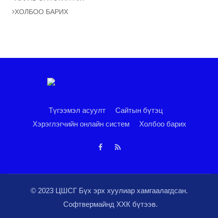
ХОЛБОО БАРИХ
Түгээмэл асуулт
Сайтын бүтэц
Хэрэглэгчийн онлайн систем
Холбоо барих
© 2023 ЦШСГ Бүх эрх хуулиар хамгаалагдсан.
Софтвермайнд ХХК
бүтээв.