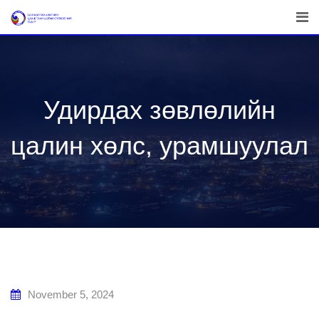
Skip
to
content
Удирдах зөвлөлийн
цалин хөлс, урамшуулал
November 5, 2024