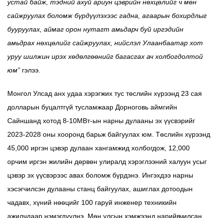
устай байж, тэдний ахуй ариун цэврийн нөхцөлийг ч мөн
сайжруулах боломж бүрдүүлэхээс гадна, агаарын бохирдлыг
бууруулах, аймаг орон нутагт амьдарч буй иргэдийн
амьдрах нөхцөлийг сайжруулах, нийслэл Улаанбаатар хот
уруу шилжин ирэх хөдөлгөөнийг багасгах ач холбогдолтой
юм”
гэлээ.
Монгол Улсад анх удаа хэрэгжих тус төслийн хүрээнд 23 сая
долларын буцалтгүй тусламжаар Дорноговь аймгийн
Сайншанд хотод 8-10МВт-ын нарны дулааны эх үүсвэрийг
2023-2028 оны хооронд барьж байгуулах юм. Төслийн хүрээнд
45,000 иргэн цэвэр дулаан хангамжид холбогдож, 12,000
орчим иргэн жилийн дөрвөн улиралд хэрэглээний халуун усыг
цэвэр эх үүсвэрээс авах боломж бүрдэнэ. Ингэхдээ нарны
хэсэгчилсэн дулааны станц байгуулах, ашиглах дотоодын
чадавх, хүний нөөцийг 100 гаруй инженер техникийн
ажилчдаар нэмэгдүүлнэ. Мөн улсын хэмжээнд нарийвчилсан