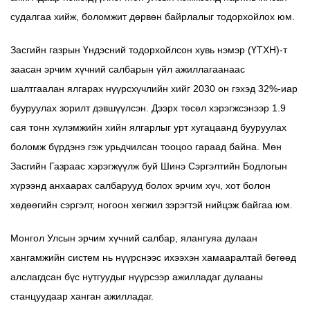
судалгаа хийж, боломжит дөрвөн байрлалыг тодорхойлох юм.
Засгийн газрын Үндэсний тодорхойлсон хувь нэмэр (ҮТХН)-т
заасан эрчим хүчний салбарын үйл ажиллагаанаас
шалтгаалан ялгарах нүүрсхүчлийн хийг 2030 он гэхэд 32%-иар
бууруулах зорилт дэвшүүлсэн. Дээрх төсөл хэрэгжсэнээр 1.9
сая тонн хүлэмжийн хийн ялгарлыг урт хугацаанд бууруулах
боломж бүрдэнэ гэж урьдчилсан тооцоо гараад байна. Мөн
Засгийн Газраас хэрэгжүүлж буй Шинэ Сэргэлтийн Бодлогын
хүрээнд анхаарах салбарууд болох эрчим хүч, хот болон
хөдөөгийн сэргэлт, ногоон хөгжил зэрэгтэй нийцэж байгаа юм.
Монгол Улсын эрчим хүчний салбар, ялангуяа дулаан
хангамжийн систем нь нүүрснээс ихээхэн хамааралтай бөгөөд
алслагдсан бүс нутгуудыг нүүрсээр ажилладаг дулааны
станцуудаар ханган ажилладаг.