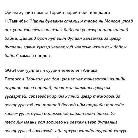
Эрчим хүчний яамны Төрийн нарийн бичгийн дарга
Н.Тавинбэх
“Нарны дулааны станцын төсөл нь Монгол улсад
анх удаа хэрэгжихээр эхэлж байгаад үнэхээр талархалтай
байна. Цаашид орон нутгийн дулаан хангамжийг цэвэр
дулааны эрчим хүчээр хангах үүд хаалгыг нээнэ гэж бодож
байна”
хэмээн онцлов.
GGGI байгууллагын суурин төлөөлөгч Аннака
Петерсон
“Монгол улс бол цэлмэг хөх тэнгэртэй, жилийн
туршид ээдэг нартай, тогтмол салхины цэвэр эх
үүсвэртэй, сэргээгдэх эрчим хүчний цэвэр технологийг
нэвтрүүлэхэд нэн таатай бөгөөд ийм төрлийн төслийг
хэрэгжүүлэх бүрэн боломжтой сайхан орон билээ. Уг
төслийн маань гол зорилго нь зөвхөн цэвэр дулааныг
нэвтрүүлээд зогсохгүй, айл өрхүүд жилийн туршид халуун