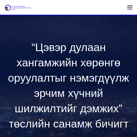
Skip
to
content
“Цэвэр дулаан
хангамжийн хөрөнгө
оруулалтыг нэмэгдүүлж
эрчим хүчний
шилжилтийг дэмжих”
төслийн санамж бичигт