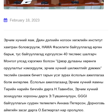
February 18, 2023
Эрчим хүчний яам, Даян дэлхийн ногоон хөгжлийн институт
хамтран боловсруулж, НАМА Фасилити байгууллагад өргөн
барьж, тус байгууллагад хүргүүлсэн 40 төслөөс шалгарч
Монгол улсад хэрэгжих болсон “Цэвэр дулааны хөрөнгө
оруулалтыг нэмэгдүүлж, эрчим хүчний шилжилтийг дэмжих”
төслийн санамж бичигт гарын үсэг зурах ёслолын ажиллагаа
болж өнгөрлөө. Ёслолын ажиллагаанд Эрчим хүчний яамны
Төрийн нарийн бичгийн дарга Н.Тавинбэх, Эрчим хүчний
зохицуулах хорооны дарга Э.Түвшинчулуун, GGGI
байгууллагын суурин төлөөлөгч Аннака Петерсон, Дорноговь
аймгийн засаг дарга О.Батжаргал нар оролцлоо.