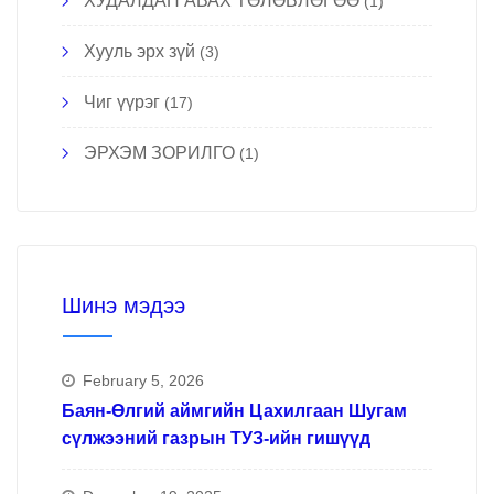
ХУДАЛДАН АВАХ ТӨЛӨВЛӨГӨӨ
(1)
Хууль эрх зүй
(3)
Чиг үүрэг
(17)
ЭРХЭМ ЗОРИЛГО
(1)
Шинэ мэдээ
February 5, 2026
Баян-Өлгий аймгийн Цахилгаан Шугам
сүлжээний газрын ТУЗ-ийн гишүүд