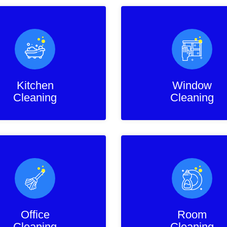
Kitchen
Window
Cleaning
Cleaning
Office
Room
Cleaning
Cleaning