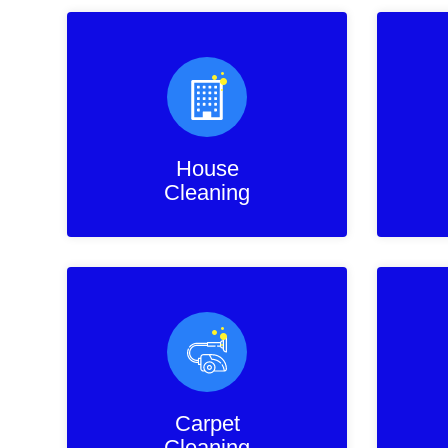
House
Cleaning
Carpet
Cleaning