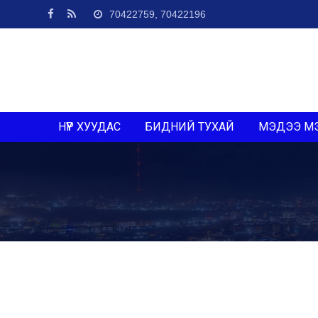
70422759, 70422196
НҮҮР ХУУДАС
БИДНИЙ ТУХАЙ
МЭДЭЭ М