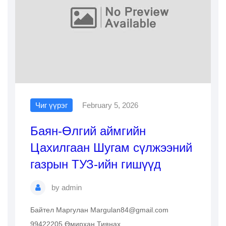
Чиг үүрэг
February 5, 2026
Баян-Өлгий аймгийн
Цахилгаан Шугам сүлжээний
газрын ТУЗ-ийн гишүүд
by
admin
Байтел Маргулан Margulan84@gmail.com
99422205 Өмирхан Тиянах