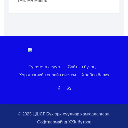
ТАЙЛАН Монгол
Түгээмэл асуулт
Сайтын бүтэц
Хэрэглэгчийн онлайн систем
Холбоо барих
© 2023 ЦШСГ Бүх эрх хуулиар хамгаалагдсан.
Софтвермайнд ХХК
бүтээв.