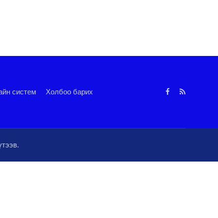
айн систем
Холбоо барих
тээв.