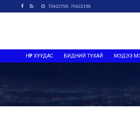
70422759, 70422196
НҮҮР ХУУДАС
БИДНИЙ ТУХАЙ
МЭДЭЭ М