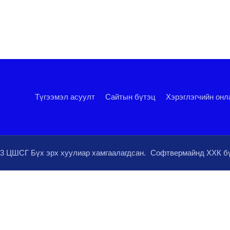
Түгээмэл асуулт
Сайтын бүтэц
Хэрэглэгчийн онл
3 ЦШСГ Бүх эрх хуулиар хамгаалагдсан.
Софтвермайнд ХХК
бү