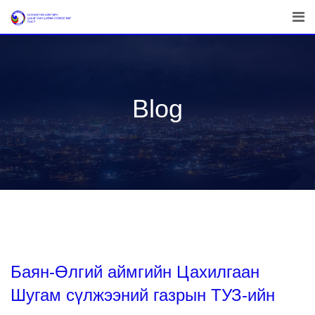
Skip
to
content
Blog
Баян-Өлгий аймгийн Цахилгаан
Шугам сүлжээний газрын ТУЗ-ийн